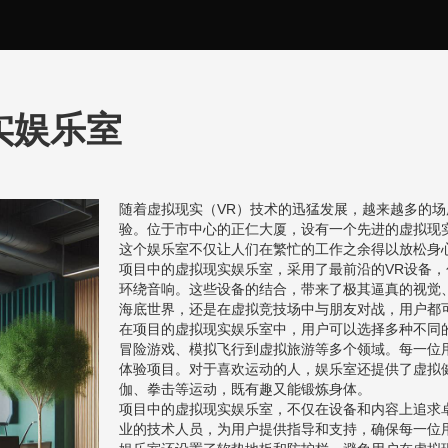
实娱乐室
随着虚拟现实（VR）技术的迅猛发展，越来越多的
验。位于市中心的正仁大厦，设有一个先进的虚拟现
这个娱乐室不仅让人们在繁忙的工作之余得以放松身
项目中的虚拟现实娱乐室，采用了最前沿的VR设备，
环绕音响。这些设备的结合，带来了极其逼真的视觉
海底世界，还是在虚拟竞技场中与朋友对战，用户都
在项目的虚拟现实娱乐室中，用户可以选择多种不同
冒险游戏、模拟飞行到虚拟旅游等多个领域。每一位
体验项目。对于喜欢运动的人，娱乐室还提供了虚拟
伽、拳击等运动，既有趣又能锻炼身体。
项目中的虚拟现实娱乐室，不仅在设备和内容上追求
业的技术人员，为用户提供指导和支持，确保每一位