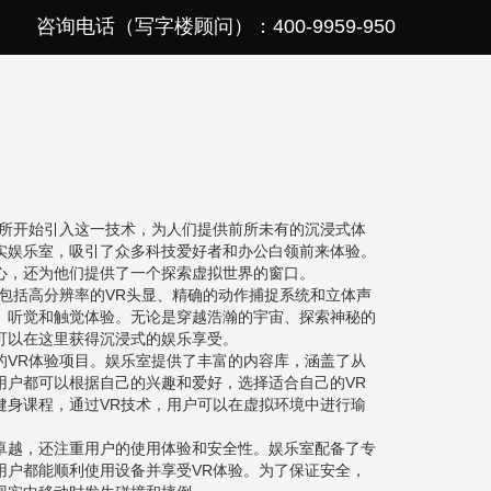
咨询电话（写字楼顾问）：400-9959-950
场所开始引入这一技术，为人们提供前所未有的沉浸式体
实娱乐室，吸引了众多科技爱好者和办公白领前来体验。
心，还为他们提供了一个探索虚拟世界的窗口。
包括高分辨率的VR头显、精确的动作捕捉系统和立体声
、听觉和触觉体验。无论是穿越浩瀚的宇宙、探索神秘的
可以在这里获得沉浸式的娱乐享受。
的VR体验项目。娱乐室提供了丰富的内容库，涵盖了从
用户都可以根据自己的兴趣和爱好，选择适合自己的VR
健身课程，通过VR技术，用户可以在虚拟环境中进行瑜
卓越，还注重用户的使用体验和安全性。娱乐室配备了专
用户都能顺利使用设备并享受VR体验。为了保证安全，